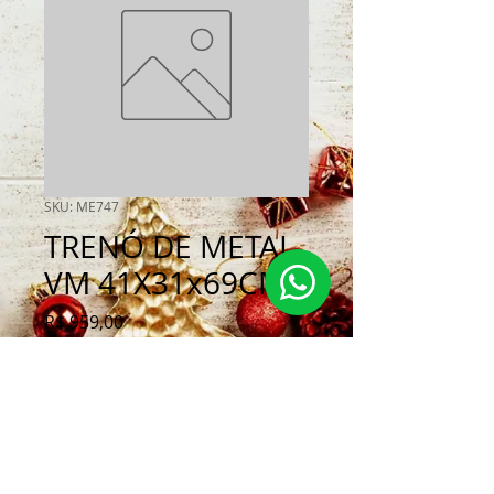
SKU: ME747
TRENÓ DE METAL
VM 41X31x69CM
Preço
R$ 959,00
Quantidade
*
Adicionar ao carrinho