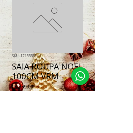
SKU: 1715555
SAIA ROUPA NOEL
100CM VRM
Preço
R$ 359,00
Quantidade
*
Adicionar ao carrinho