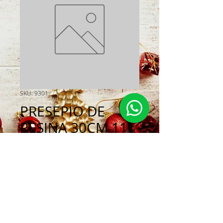
SKU: 9301
PRESEPIO DE
RESINA 30CM 11
PCS
Preço
R$ 1.799,00
Esgotado