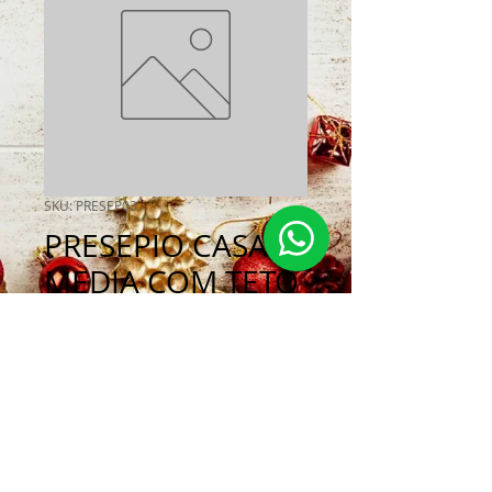
SKU: PRESEP03
PRESEPIO CASA
MEDIA COM TETO
DE MUSGO
Preço
R$ 34,90
Esgotado