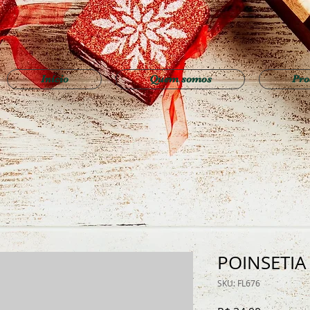
Início
Quem somos
Pro
POINSETIA
SKU: FL676