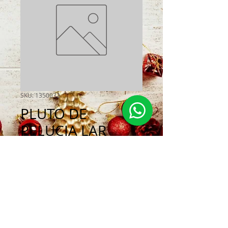
SKU: 1350032
PLUTO DE
PELUCIA LAR
DISNEY 15CM
Preço
R$ 159,00
Esgotado