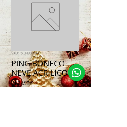
SKU: RXLN8032A
PING BONECO
NEVE ACRILICO
Preço
R$ 22,90
Quantidade
*
Adicionar ao carrinho