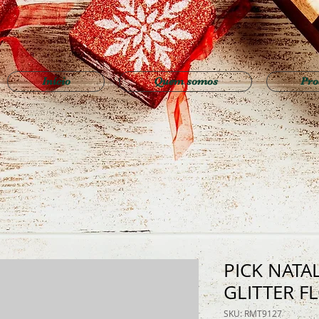
Início
Quem somos
Pro
PICK NATA
GLITTER F
SKU: RMT9127