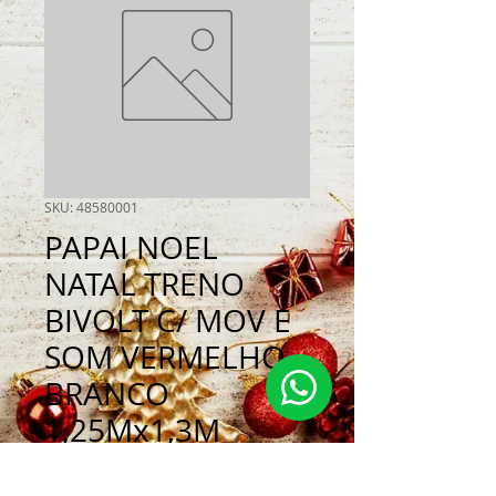
SKU: 48580001
PAPAI NOEL
NATAL TRENO
BIVOLT C/ MOV E
SOM VERMELHO
BRANCO
1,25Mx1,3M
Preço
R$ 6.400,00