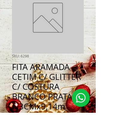
SKU: 6298
FITA ARAMADA
CETIM C/ GLITTER
C/ COSTURA
BRANCO PRATA
6,3CMx9,14m
Preço
R$ 39,90
Quantidade
*