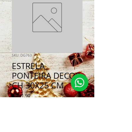
SKU: DG763
ESTRELA
PONTEIRA DECOR
CH 30X25 CM
Preço
R$ 91,90
Quantidade
*