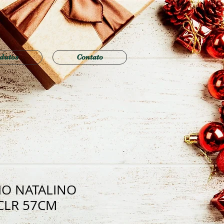
dutos
Contato
IO NATALINO
CLR 57CM