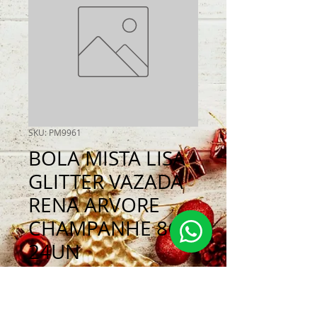
SKU: PM9961
BOLA MISTA LISA
GLITTER VAZADA
RENA ARVORE
CHAMPANHE 8CM
24UN
Preço
R$ 134,00
Quantidade
*