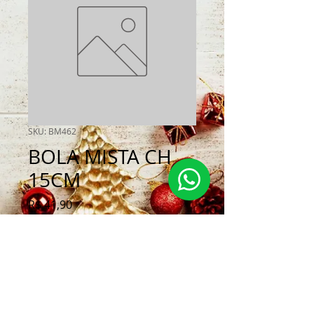
SKU: BM462
BOLA MISTA CH
15CM
Preço
R$ 41,90
Quantidade
*
Adicionar ao carrinho