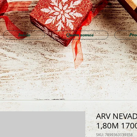
Início
Quem somos
Pro
ARV NEVAD
1,80M 170
SKU: 7899363139358