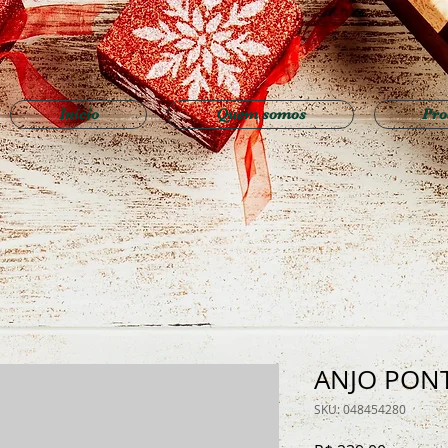
Início
Quem somos
Pro
ANJO PON
SKU: 048454280